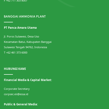
F +62 711 303 8007
BANGGAI AMMONIA PLANT
PT Panca Amara Utama
Jl. Poros Sulawesi, Desa Uso
Kecamatan Batui, Kabupaten Banggai
Sulawesi Tengah 94762, Indonesia
T +62 461 373 6000
HUBUNGI KAMI
Financial Media & Capital Market:
Corporate Secretary
corpsec.eii@essa.id
Public & General Media: