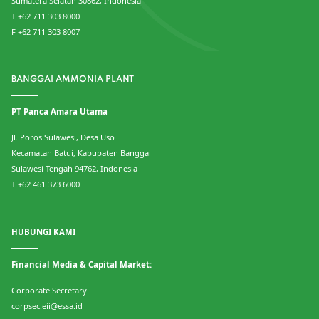
Sumatera Selatan 30862, Indonesia
T +62 711 303 8000
F +62 711 303 8007
BANGGAI AMMONIA PLANT
PT Panca Amara Utama
Jl. Poros Sulawesi, Desa Uso
Kecamatan Batui, Kabupaten Banggai
Sulawesi Tengah 94762, Indonesia
T +62 461 373 6000
HUBUNGI KAMI
Financial Media & Capital Market:
Corporate Secretary
corpsec.eii@essa.id