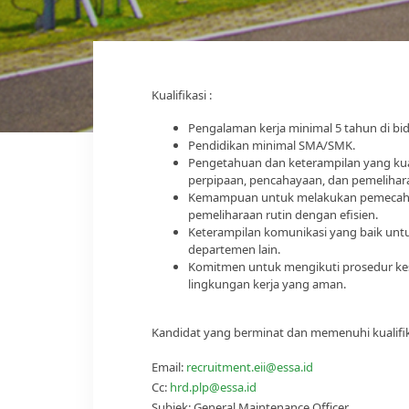
Kualifikasi :
Pengalaman kerja minimal 5 tahun di b
Pendidikan minimal SMA/SMK.
Pengetahuan dan keterampilan yang kuat
perpipaan, pencahayaan, dan pemelihara
Kemampuan untuk melakukan pemecahan
pemeliharaan rutin dengan efisien.
Keterampilan komunikasi yang baik untu
departemen lain.
Komitmen untuk mengikuti prosedur k
lingkungan kerja yang aman.
Kandidat yang berminat dan memenuhi kualifik
Email:
recruitment.eii@essa.id
Cc:
hrd.plp@essa.id
Subjek: General Maintenance Officer