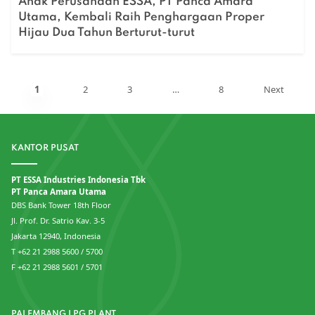
Anak Perusahaan ESSA, PT Panca Amara
Utama, Kembali Raih Penghargaan Proper
Hijau Dua Tahun Berturut-turut
1
2
3
…
8
Next
KANTOR PUSAT
PT ESSA Industries Indonesia Tbk
PT Panca Amara Utama
DBS Bank Tower 18th Floor
Jl. Prof. Dr. Satrio Kav. 3-5
Jakarta 12940, Indonesia
T +62 21 2988 5600 / 5700
F +62 21 2988 5601 / 5701
PALEMBANG LPG PLANT