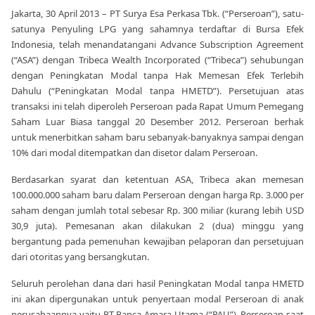
Jakarta, 30 April 2013 – PT Surya Esa Perkasa Tbk. (“Perseroan”), satu-
satunya Penyuling LPG yang sahamnya terdaftar di Bursa Efek
Indonesia, telah menandatangani Advance Subscription Agreement
(“ASA”) dengan Tribeca Wealth Incorporated (“Tribeca”) sehubungan
dengan Peningkatan Modal tanpa Hak Memesan Efek Terlebih
Dahulu (“Peningkatan Modal tanpa HMETD”). Persetujuan atas
transaksi ini telah diperoleh Perseroan pada Rapat Umum Pemegang
Saham Luar Biasa tanggal 20 Desember 2012. Perseroan berhak
untuk menerbitkan saham baru sebanyak-banyaknya sampai dengan
10% dari modal ditempatkan dan disetor dalam Perseroan.
Berdasarkan syarat dan ketentuan ASA, Tribeca akan memesan
100.000.000 saham baru dalam Perseroan dengan harga Rp. 3.000 per
saham dengan jumlah total sebesar Rp. 300 miliar (kurang lebih USD
30,9 juta). Pemesanan akan dilakukan 2 (dua) minggu yang
bergantung pada pemenuhan kewajiban pelaporan dan persetujuan
dari otoritas yang bersangkutan.
Seluruh perolehan dana dari hasil Peningkatan Modal tanpa HMETD
ini akan dipergunakan untuk penyertaan modal Perseroan di anak
perusahaannya yaitu PT Panca Amara Utama (“PAU”). Perseroan saat