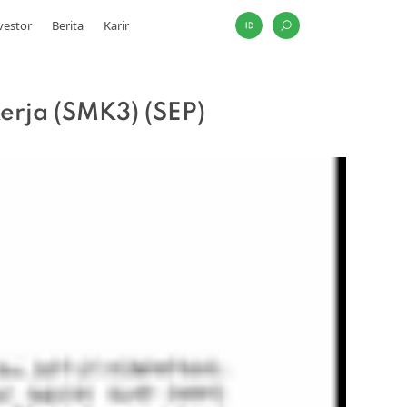
vestor
Berita
Karir
erja (SMK3) (SEP)