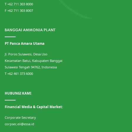
T +62 711 303 8000
F +62 711 303 8007
BANGGAI AMMONIA PLANT
PT Panca Amara Utama
Jl. Poros Sulawesi, Desa Uso
Kecamatan Batui, Kabupaten Banggai
Sulawesi Tengah 94762, Indonesia
T +62 461 373 6000
HUBUNGI KAMI
Financial Media & Capital Market:
Corporate Secretary
corpsec.eii@essa.id