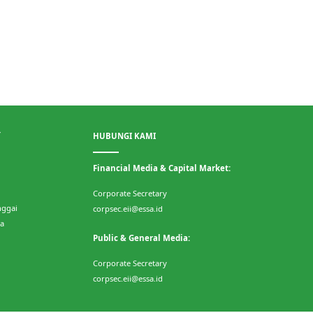
HUBUNGI KAMI
T
Financial Media & Capital Market:
Corporate Secretary
nggai
corpsec.eii@essa.id
ia
Public & General Media:
Corporate Secretary
corpsec.eii@essa.id