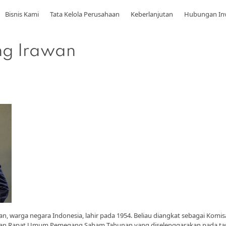
Bisnis Kami
Tata Kelola Perusahaan
Keberlanjutan
Hubungan In
g Irawan
, warga negara Indonesia, lahir pada 1954. Beliau diangkat sebagai Komis
an Rapat Umum Pemegang Saham Tahunan yang diselenggarakan pada tang