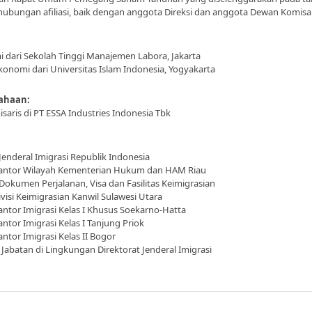
 hubungan afiliasi, baik dengan anggota Direksi dan anggota Dewan Komisar
i dari Sekolah Tinggi Manajemen Labora, Jakarta
konomi dari Universitas Islam Indonesia, Yogyakarta
sahaan:
saris di PT ESSA Industries Indonesia Tbk
 Jenderal Imigrasi Republik Indonesia
 Kantor Wilayah Kementerian Hukum dan HAM Riau
 Dokumen Perjalanan, Visa dan Fasilitas Keimigrasian
ivisi Keimigrasian Kanwil Sulawesi Utara
antor Imigrasi Kelas I Khusus Soekarno-Hatta
antor Imigrasi Kelas I Tanjung Priok
antor Imigrasi Kelas II Bogor
 Jabatan di Lingkungan Direktorat Jenderal Imigrasi