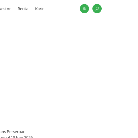
vestor
Berita
Karir
aris Perseroan
gal 18 Juni 2026.