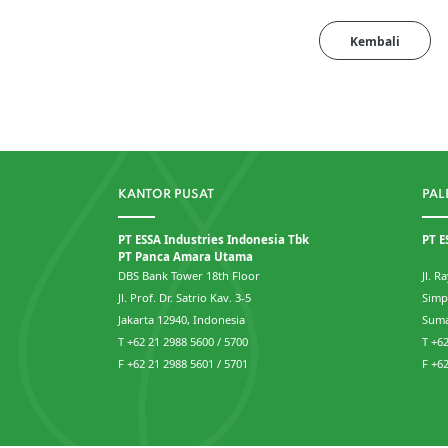
Kembali
KANTOR PUSAT
PAL
PT ESSA Industries Indonesia Tbk
PT E
PT Panca Amara Utama
DBS Bank Tower 18th Floor
Jl. 
Jl. Prof. Dr. Satrio Kav. 3-5
Simp
Jakarta 12940, Indonesia
Suma
T +62 21 2988 5600 / 5700
T +6
F +62 21 2988 5601 / 5701
F +6