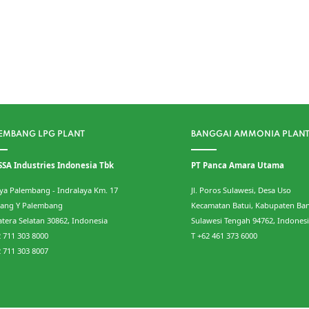
EMBANG LPG PLANT
BANGGAI AMMONIA PLAN
SSA Industries Indonesia Tbk
PT Panca Amara Utama
Raya Palembang - Indralaya Km. 17
Jl. Poros Sulawesi, Desa Uso
ang Y Palembang
Kecamatan Batui, Kabupaten Ba
tera Selatan 30862, Indonesia
Sulawesi Tengah 94762, Indones
2 711 303 8000
T +62 461 373 6000
2 711 303 8007