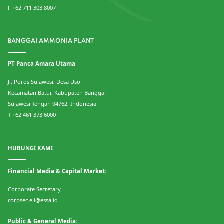
F +62 711 303 8007
BANGGAI AMMONIA PLANT
PT Panca Amara Utama
Jl. Poros Sulawesi, Desa Uso
Kecamatan Batui, Kabupaten Banggai
Sulawesi Tengah 94762, Indonesia
T +62 461 373 6000
HUBUNGI KAMI
Financial Media & Capital Market:
Corporate Secretary
corpsec.eii@essa.id
Public & General Media: