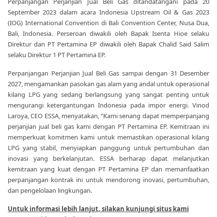
Perpanjangan Perjanjian Jual Beli Gas ditandatangani pada 20
September 2023 dalam acara Indonesia Upstream Oil & Gas 2023
(IOG) International Convention di Bali Convention Center, Nusa Dua,
Bali, Indonesia. Perseroan diwakili oleh Bapak Isenta Hioe selaku
Direktur dan PT Pertamina EP diwakili oleh Bapak Chalid Said Salim
selaku Direktur 1 PT Pertamina EP.
Perpanjangan Perjanjian Jual Beli Gas sampai dengan 31 Desember
2027, mengamankan pasokan gas alam yang andal untuk operasional
kilang LPG yang sedang berlangsung yang sangat penting untuk
mengurangi ketergantungan Indonesia pada impor energi. Vinod
Laroya, CEO ESSA, menyatakan, “Kami senang dapat memperpanjang
perjanjian jual beli gas kami dengan PT Pertamina EP. Kemitraan ini
memperkuat komitmen kami untuk memastikan operasional kilang
LPG yang stabil, menyiapkan panggung untuk pertumbuhan dan
inovasi yang berkelanjutan. ESSA berharap dapat melanjutkan
kemitraan yang kuat dengan PT Pertamina EP dan memanfaatkan
perpanjangan kontrak ini untuk mendorong inovasi, pertumbuhan,
dan pengelolaan lingkungan.
Untuk informasi lebih lanjut, silakan kunjungi situs kami