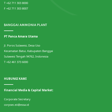
T +62 711 303 8000
F +62 711 303 8007
BANGGAI AMMONIA PLANT
PT Panca Amara Utama
Jl. Poros Sulawesi, Desa Uso
Kecamatan Batui, Kabupaten Banggai
Sulawesi Tengah 94762, Indonesia
T +62 461 373 6000
HUBUNGI KAMI
Financial Media & Capital Market:
Corporate Secretary
corpsec.eii@essa.id