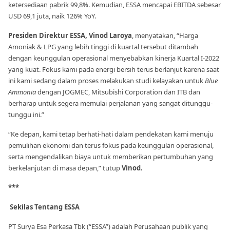
ketersediaan pabrik 99,8%. Kemudian, ESSA mencapai EBITDA sebesar
USD 69,1 juta, naik 126% YoY.
Presiden Direktur ESSA, Vinod Laroya
, menyatakan, “Harga
Amoniak & LPG yang lebih tinggi di kuartal tersebut ditambah
dengan keunggulan operasional menyebabkan kinerja Kuartal I-2022
yang kuat. Fokus kami pada energi bersih terus berlanjut karena saat
ini kami sedang dalam proses melakukan studi kelayakan untuk
Blue
Ammonia
dengan JOGMEC, Mitsubishi Corporation dan ITB dan
berharap untuk segera memulai perjalanan yang sangat ditunggu-
tunggu ini.”
“Ke depan, kami tetap berhati-hati dalam pendekatan kami menuju
pemulihan ekonomi dan terus fokus pada keunggulan operasional,
serta mengendalikan biaya untuk memberikan pertumbuhan yang
berkelanjutan di masa depan,” tutup
Vinod.
***
Sekilas Tentang ESSA
PT Surya Esa Perkasa Tbk (“ESSA”) adalah Perusahaan publik yang