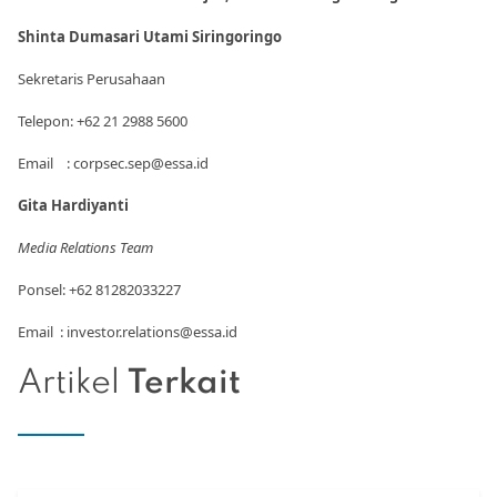
Shinta Dumasari Utami Siringoringo
Sekretaris Perusahaan
Telepon: +62 21 2988 5600
Email : corpsec.sep@essa.id
Gita Hardiyanti
Media Relations Team
Ponsel: +62 81282033227
Email : investor.relations@essa.id
Artikel
Terkait