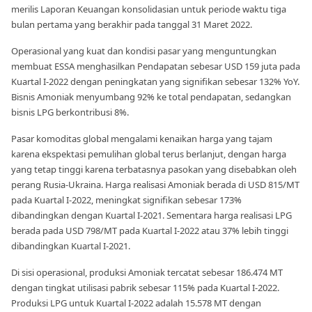
merilis Laporan Keuangan konsolidasian untuk periode waktu tiga
bulan pertama yang berakhir pada tanggal 31 Maret 2022.
Operasional yang kuat dan kondisi pasar yang menguntungkan
membuat ESSA menghasilkan Pendapatan sebesar USD 159 juta pada
Kuartal I-2022 dengan peningkatan yang signifikan sebesar 132% YoY.
Bisnis Amoniak menyumbang 92% ke total pendapatan, sedangkan
bisnis LPG berkontribusi 8%.
Pasar komoditas global mengalami kenaikan harga yang tajam
karena ekspektasi pemulihan global terus berlanjut, dengan harga
yang tetap tinggi karena terbatasnya pasokan yang disebabkan oleh
perang Rusia-Ukraina. Harga realisasi Amoniak berada di USD 815/MT
pada Kuartal I-2022, meningkat signifikan sebesar 173%
dibandingkan dengan Kuartal I-2021. Sementara harga realisasi LPG
berada pada USD 798/MT pada Kuartal I-2022 atau 37% lebih tinggi
dibandingkan Kuartal I-2021.
Di sisi operasional, produksi Amoniak tercatat sebesar 186.474 MT
dengan tingkat utilisasi pabrik sebesar 115% pada Kuartal I-2022.
Produksi LPG untuk Kuartal I-2022 adalah 15.578 MT dengan