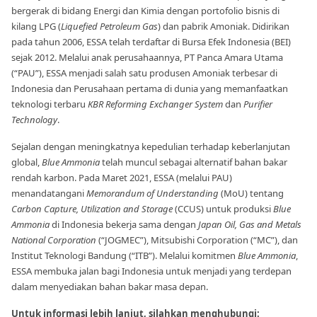
bergerak di bidang Energi dan Kimia dengan portofolio bisnis di
kilang LPG (
Liquefied Petroleum Gas
) dan pabrik Amoniak. Didirikan
pada tahun 2006, ESSA telah terdaftar di Bursa Efek Indonesia (BEI)
sejak 2012. Melalui anak perusahaannya, PT Panca Amara Utama
(“PAU”), ESSA menjadi salah satu produsen Amoniak terbesar di
Indonesia dan Perusahaan pertama di dunia yang memanfaatkan
teknologi terbaru
KBR Reforming Exchanger System
dan
Purifier
Technology
.
Sejalan dengan meningkatnya kepedulian terhadap keberlanjutan
global,
Blue Ammonia
telah muncul sebagai alternatif bahan bakar
rendah karbon. Pada Maret 2021, ESSA (melalui PAU)
menandatangani
Memorandum of Understanding
(MoU) tentang
Carbon Capture, Utilization and Storage
(CCUS) untuk produksi
Blue
Ammonia
di Indonesia bekerja sama dengan
Japan Oil, Gas and Metals
National Corporation
(“JOGMEC”), Mitsubishi Corporation (“MC”), dan
Institut Teknologi Bandung (“ITB”). Melalui komitmen
Blue Ammonia
,
ESSA membuka jalan bagi Indonesia untuk menjadi yang terdepan
dalam menyediakan bahan bakar masa depan.
Untuk informasi lebih lanjut, silahkan menghubungi: